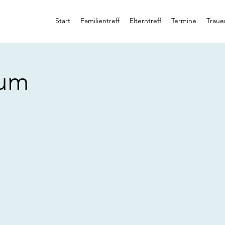
Start
Familientreff
Elterntreff
Termine
Traue
rum