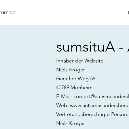
rum.de
sumsituA -
Inhaber der Website:
Niels Kröger
Garather Weg 58
40789 Monheim
E-Mail:
kontakt@autismuander
Web: www.autismusandersher
Vertretungsberechtigte Person:
Niels Kröger