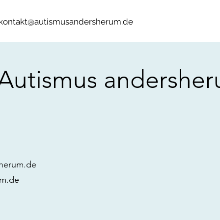
kontakt@autismusandersherum.de
 Autismus ande
rshe
sherum.de
um.de