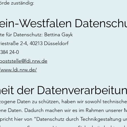
rde zuständig:
ein-Westfalen Datensch
e für Datenschutz: Bettina Gayk
riestraße 2-4, 40213 Düsseldorf
/384 24-0
poststelle@ldi.nrw.de
/www.ldi.nrw.de/
eit der Datenverarbeitu
gene Daten zu schützen, haben wir sowohl technische a
e Daten. Dadurch machen wir es im Rahmen unserer Mögl
richt hier von “Datenschutz durch Technikgestaltung un