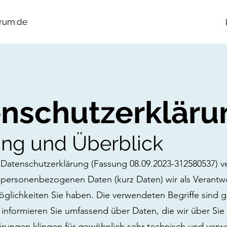
rum.de
nschutzerkläru
ung und Überblick
 Datenschutzerklärung (Fassung 08.09.2023-312580537) 
 personenbezogenen Daten (kurz Daten) wir als Verantwor
lichkeiten Sie haben. Die verwendeten Begriffe sind ge
 informieren Sie umfassend über Daten, die wir über Sie 
rungen klingen für gewöhnlich sehr technisch und verwe